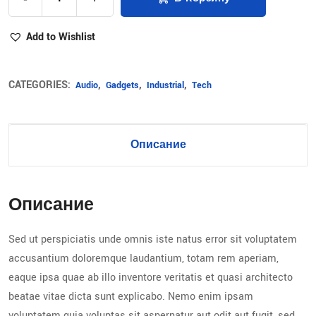
Alternative:
Add to Wishlist
CATEGORIES:
,
,
,
Audio
Gadgets
Industrial
Tech
Описание
Описание
Sed ut perspiciatis unde omnis iste natus error sit voluptatem
accusantium doloremque laudantium, totam rem aperiam,
eaque ipsa quae ab illo inventore veritatis et quasi architecto
beatae vitae dicta sunt explicabo. Nemo enim ipsam
voluptatem quia voluptas sit aspernatur aut odit aut fugit, sed